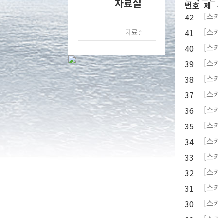
자료실
번호
제 
[
스
42
[
스
자료실
41
[
스
40
[
스
39
[
스
38
[
스
37
[
스
36
[
스
35
[
스
34
[
스
33
[
스
32
[
스
31
[
스
30